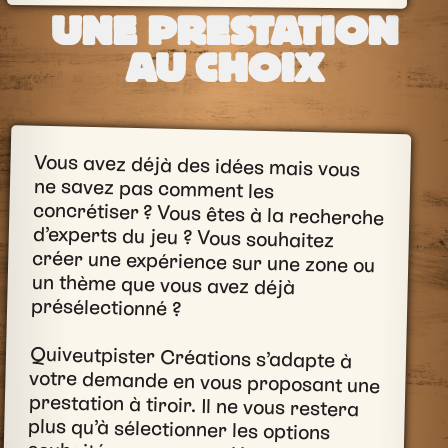
UNE PRESTATION
AU CHOIX
Vous avez déjà des idées mais vous
ne savez pas comment les
concrétiser ? Vous êtes à la recherche
d’experts du jeu ? Vous souhaitez
créer une expérience sur une zone ou
un thème que vous avez déjà
présélectionné ?
Quiveutpister Créations s’adapte à
votre demande en vous proposant une
prestation à tiroir. Il ne vous restera
plus qu’à sélectionner les options
souhaitées pour compléter votre
projet. Votre expérience ludique, nous